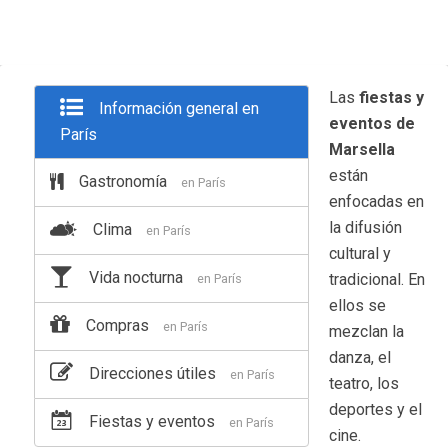
Las
fiestas y
Información general en
eventos de
París
Marsella
están
Gastronomía
en París
enfocadas en
la difusión
Clima
en París
cultural y
Vida nocturna
tradicional. En
en París
ellos se
Compras
en París
mezclan la
danza, el
Direcciones útiles
en París
teatro, los
deportes y el
Fiestas y eventos
en París
cine.