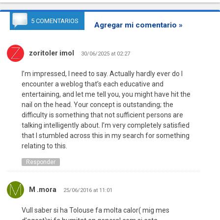
5 COMENTARIOS
Agregar mi comentario »
zoritoler imol
30/06/2025 at 02:27
I’m impressed, I need to say. Actually hardly ever do I
encounter a weblog that’s each educative and
entertaining, and let me tell you, you might have hit the
nail on the head. Your concept is outstanding; the
difficulty is something that not sufficient persons are
talking intelligently about. I’m very completely satisfied
that I stumbled across this in my search for something
relating to this.
Responder
M .mora
25/06/2016 at 11:01
Vull saber si ha Tolouse fa molta calor( mig mes