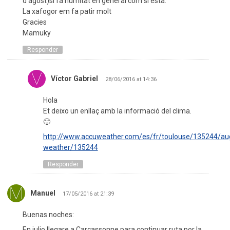
d’agost)si fa humitat en general com si esta.
La xafogor em fa patir molt
Gracies
Mamuky
Responder
Víctor Gabriel
28/06/2016 at 14:36
Hola
Et deixo un enllaç amb la informació del clima.
🙂
http://www.accuweather.com/es/fr/toulouse/135244/au
weather/135244
Responder
Manuel
17/05/2016 at 21:39
Buenas noches:
En julio llegare a Carcassonne para continuar ruta por la