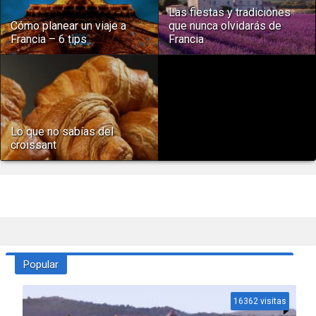
Las fiestas y tradiciones
Cómo planear un viaje a
que nunca olvidarás de
Francia – 6 tips
Francia
Lo que no sabías del
croissant
Popular
16362 visitas