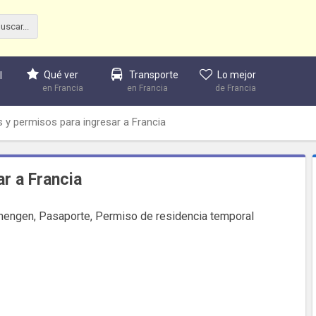
Qué ver
Transporte
Lo mejor
l
en Francia
en Francia
de Francia
s y permisos para ingresar a Francia
r a Francia
hengen, Pasaporte, Permiso de residencia temporal