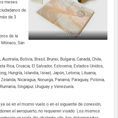
res meses.
 ciudadanos de
 más de 3
Visa para Francia
ros de la
, Mónaco, San
ustralia, Bolivia, Brasil, Brunei, Bulgaria, Canadá, Chile,
sta Rica, Croacia, El Salvador, Eslovenia, Estados Unidos,
, Hungría, Islandia, Israel, Japón, Letonia, Lituania,
 Zelanda, Nicaragua, Noruega, Panamá, Paraguay, Polonia,
 Rumania, Singapur, Uruguay y Venezuela.
, ya se en el mismo vuelo o en el siguiente de conexión,
ndonen el aeropuerto, no requieren visado. Los mismos
ntación en regla. No obstante ello, hay determinados