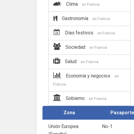
Clima
en Francia
Gastronomía
en Francia
Días festivos
en Francia
Sociedad
en Francia
Salud
en Francia
Economía y negocios
en
Francia
Gobierno
en Francia
Zona
Pasaport
Unión Europea
No-1