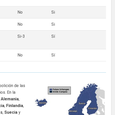
No
Si
No
Si
Si-3
Sí
No
Sí
olición de las
os. En la
,
Alemania
,
cia
,
Finlandia
,
os
,
Suecia
y