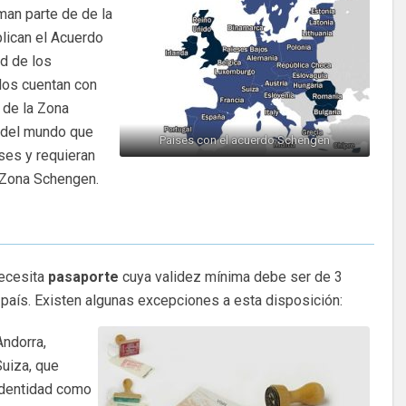
rman parte de de la
lican el Acuerdo
d de los
dos cuentan con
 de la Zona
 del mundo que
Paises con el acuerdo Schengen
ses y requieran
a Zona Schengen.
ecesita
pasaporte
cuya validez mínima debe ser de 3
 país. Existen algunas excepciones a esta disposición:
Andorra,
Suiza, que
identidad como