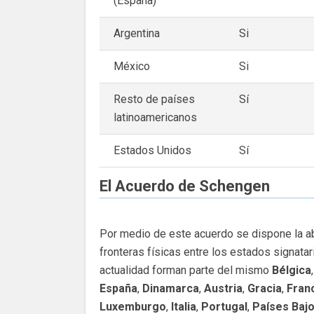
(España)
Argentina
Si
México
Si
Resto de países
Sí
latinoamericanos
Estados Unidos
Sí
El Acuerdo de Schengen
Por medio de este acuerdo se dispone la ab
fronteras físicas entre los estados signatari
actualidad forman parte del mismo
Bélgica
España
,
Dinamarca
,
Austria
,
Gracia
,
Fran
Luxemburgo
,
Italia
,
Portugal
,
Países Baj