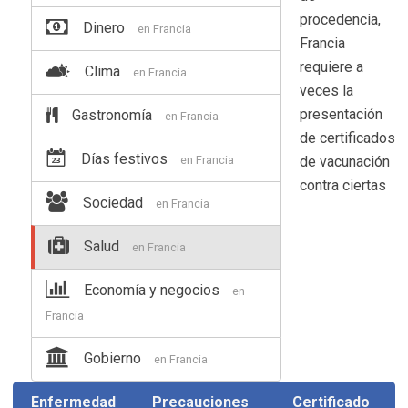
procedencia,
Dinero
en Francia
Francia
requiere a
Clima
en Francia
veces la
presentación
Gastronomía
en Francia
de certificados
Días festivos
en Francia
de vacunación
contra ciertas
Sociedad
en Francia
Salud
en Francia
Economía y negocios
en
Francia
Gobierno
en Francia
Enfermedad
Precauciones
Certificado