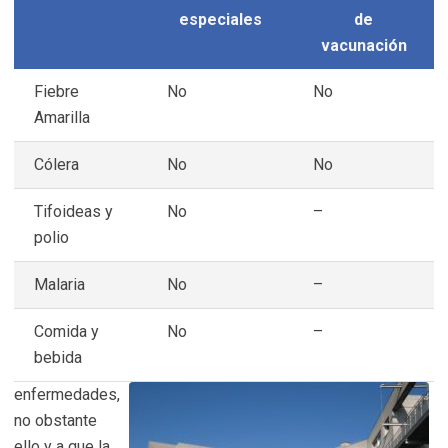
especiales
de
vacunación
Fiebre
No
No
Amarilla
Cólera
No
No
Tifoideas y
No
–
polio
Malaria
No
–
Comida y
No
–
bebida
enfermedades,
no obstante
ello y a que la