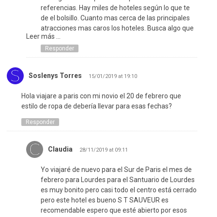
referencias. Hay miles de hoteles según lo que te
de el bolsillo. Cuanto mas cerca de las principales
atracciones mas caros los hoteles. Busca algo que
Leer más ...
te quede cerca de los medios de transporte, París
tiene muchos centros así que imposible que te
Responder
queden cerca de todos, están bastante
distribuidos.
Soslenys Torres
15/01/2019 at 19:10
Hola viajare a paris con mi novio el 20 de febrero que
estilo de ropa de debería llevar para esas fechas?
Responder
Claudia
28/11/2019 at 09:11
Yo viajaré de nuevo para el Sur de Paris el mes de
febrero para Lourdes para el Santuario de Lourdes
es muy bonito pero casi todo el centro está cerrado
pero este hotel es bueno S T SAUVEUR es
recomendable espero que esté abierto por esos