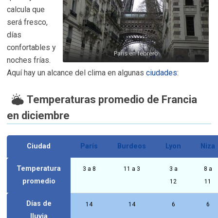
calcula que
será fresco,
días
confortables y
París en febrero
noches frías.
Aquí hay un alcance del clima en algunas
ciudades
:
Temperaturas promedio de Francia
en diciembre
Ciudad
París
Burdeos
Lyon
Niza
Temperatura
3 a 8
11 a 3
3 a
8 a
promedio
12
11
Días de
14
14
6
6
lluvia