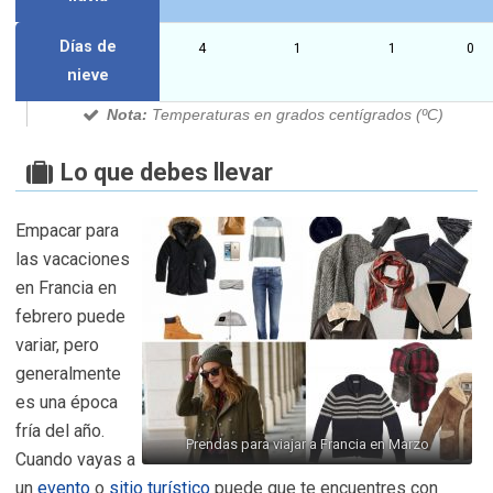
Días de
4
1
1
0
nieve
Nota:
Temperaturas en grados centígrados (ºC)
Lo que debes llevar
Empacar para
las vacaciones
en Francia en
febrero puede
variar, pero
generalmente
es una época
fría del año.
Prendas para viajar a Francia en Marzo
Cuando vayas a
un
evento
o
sitio turístico
puede que te encuentres con