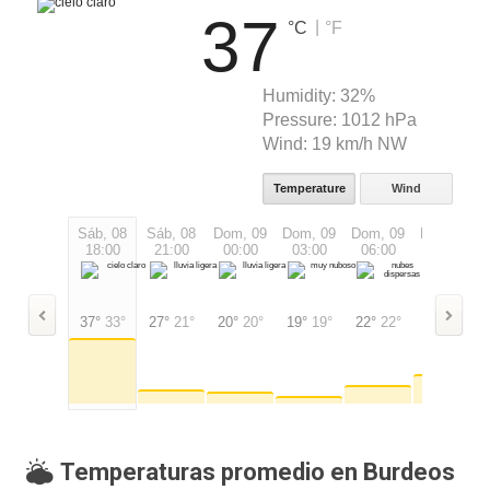
37
|
°C
°F
Humidity:
32%
Pressure:
1012 hPa
Wind:
19 km/h NW
Temperature
Wind
Sáb, 08
Sáb, 08
Dom, 09
Dom, 09
Dom, 09
Dom, 09
18:00
21:00
00:00
03:00
06:00
09:00
37°
33°
27°
21°
20°
20°
19°
19°
22°
22°
24°
24°
Temperaturas promedio en Burdeos