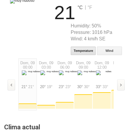
21
|
°C
°F
Humidity:
50%
Pressure:
1016 hPa
Wind:
4 km/h SE
Temperature
Wind
Dom, 09
Dom, 09
Dom, 09
Dom, 09
Dom, 09
Dom, 09
00:00
03:00
06:00
09:00
12:00
15:00
21°
21°
20°
19°
23°
23°
30°
30°
33°
33°
35°
35°
Clima actual