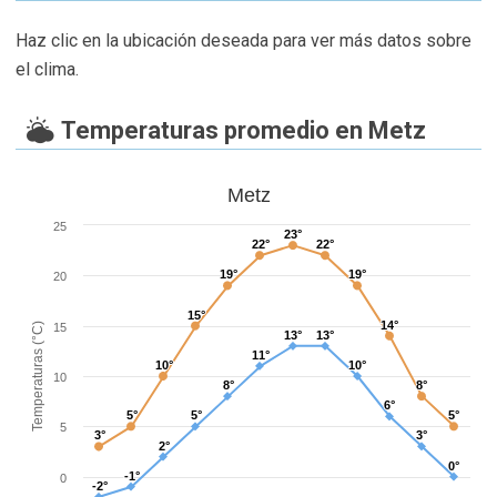
Haz clic en la ubicación deseada para ver más datos sobre
el clima.
Temperaturas promedio en Metz
Metz
25
23°
23°
22°
22°
22°
22°
19°
19°
19°
19°
20
15°
15°
14°
14°
Temperaturas (°C)
15
13°
13°
13°
13°
11°
11°
10°
10°
10°
10°
10
8°
8°
8°
8°
6°
6°
5°
5°
5°
5°
5°
5°
5
3°
3°
3°
3°
2°
2°
0°
0°
-1°
-1°
0
-2°
-2°