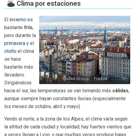
Clima por estaciones
El
invierno
es
bastante
frío
,
pero durante la
primavera
y el
otoño
el clima
se hace
bastante más
llevadero.
Ciudad de Lyon – Francia
Dirigiéndose
hacia el sur, las temperaturas se van tornando más
cálidas
,
aunque siempre hayan constantes lluvias (especialmente
los meses de octubre, abril y mayo)
Yendo al norte, a la zona de los Alpes, el clima varía según
la altitud de cada ciudad y localidad; hay fuertes vientos que
a veces llegan a Lyon, y que muchas veces produce bajas