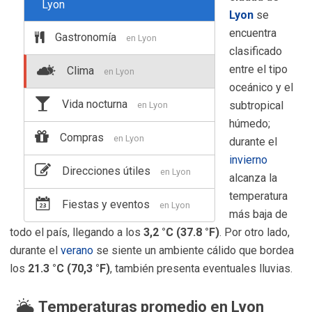
Lyon
Lyon
se
encuentra
Gastronomía
en Lyon
clasificado
entre el tipo
Clima
en Lyon
oceánico y el
Vida nocturna
subtropical
en Lyon
húmedo;
Compras
en Lyon
durante el
invierno
Direcciones útiles
en Lyon
alcanza la
temperatura
Fiestas y eventos
en Lyon
más baja de
todo el país, llegando a los
3,2 °C (37.8 °F)
. Por otro lado,
durante el
verano
se siente un ambiente cálido que bordea
los
21.3 °C (70,3 °F)
, también presenta eventuales lluvias.
Temperaturas promedio en Lyon