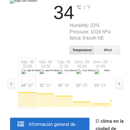
34
|
°C
°F
Humidity:
23%
Pressure:
1016 hPa
Wind:
9 km/h NE
Temperature
Wind
Sáb, 08
Sáb, 08
Sáb, 08
Dom, 09
Dom, 09
Dom, 09
15:00
18:00
21:00
00:00
03:00
06:00
34°
32°
32°
31°
30°
30°
25°
25°
23°
23°
26°
26°
El
clima en la
Información general de
ciudad de