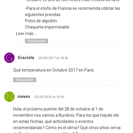
-Para el otoño de Francia se recomienda utilizar las
siguientes prendas:
Polos de algodón
Chaqueta impermeable
Camisas
Leer más ...
Paraguas
Responder
Zapatillas
¡Disfruta tu viaje!
Graciela
25/09/2017 at 18:36
Qué temperatura en Octubre 2017 en Paris
Responder
nieves
02/09/2016 at 16:49
Hola, el próximo puente del 28 de octubre al 1 de
noviembre nos vamos a Burdeos. Para los que hayáis ido
en estas fechas, qué actividades o eventos
recomendaríais? Cómo es el clima? Qué otros sitios cerca