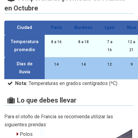
en Octubre
Ciudad
París
Burdeos
Lyon
Niza
Temperatura
8 a 16
8 a 18
7 a
12 a
promedio
16
21
Días de
14
14
12
9
lluvia
Nota:
Temperaturas en grados centígrados (ºC)
Lo que debes llevar
Para el otoño de Francia se recomienda utilizar las
siguientes prendas:
Polos