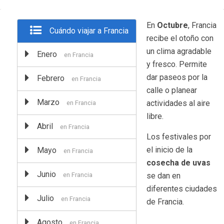
En
Octubre
, Francia
Cuándo viajar a Francia
recibe el otoño con
un clima agradable
Enero
en Francia
y fresco. Permite
dar paseos por la
Febrero
en Francia
calle o planear
Marzo
actividades al aire
en Francia
libre.
Abril
en Francia
Los festivales por
el inicio de la
Mayo
en Francia
cosecha de uvas
Junio
en Francia
se dan en
diferentes ciudades
Julio
en Francia
de Francia.
Agosto
en Francia