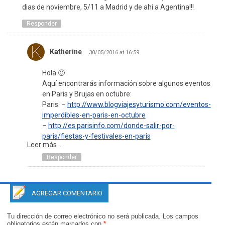
dias de noviembre, 5/11 a Madrid y de ahi a Agentina!!!
Responder
Katherine
30/05/2016 at 16:59
Hola 🙂
Aquí encontrarás información sobre algunos eventos
en Paris y Brujas en octubre:
Paris: –
http://www.blogviajesyturismo.com/eventos-
imperdibles-en-paris-en-octubre
–
http://es.parisinfo.com/donde-salir-por-
paris/fiestas-y-festivales-en-paris
Leer más ...
Brujas: -
https://es.viator.com/es/7380/tours/Paris/Excursion-
Responder
de-un-dia-a-Brujas-desde-Paris/d479-2050BR
–
http://www.logitravel.com/guias-de-viajes/fiestas-
brujas-217_3.html
AGREGAR COMENTARIO
¡Suerte!
Tu dirección de correo electrónico no será publicada.
Los campos
obligatorios están marcados con
*