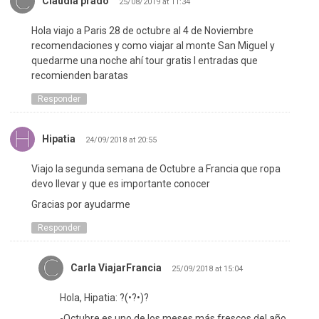
Claudia prado
25/08/2019 at 11:34
Hola viajo a Paris 28 de octubre al 4 de Noviembre
recomendaciones y como viajar al monte San Miguel y
quedarme una noche ahí tour gratis I entradas que
recomienden baratas
Responder
Hipatia
24/09/2018 at 20:55
Viajo la segunda semana de Octubre a Francia que ropa
devo llevar y que es importante conocer
Gracias por ayudarme
Responder
Carla ViajarFrancia
25/09/2018 at 15:04
Hola, Hipatia: ?(•?•)?
-Octubre es uno de los meses más frescos del año.