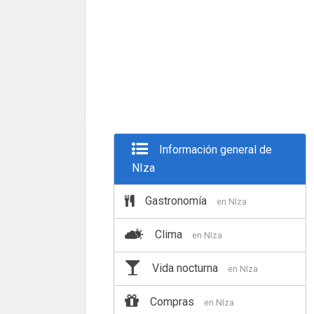
Información general de
NIza
Gastronomía
en NIza
Clima
en NIza
Vida nocturna
en NIza
Compras
en NIza