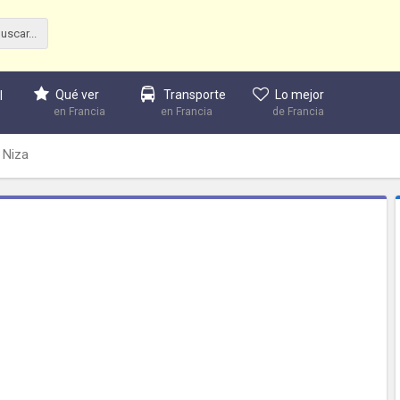
Qué ver
Transporte
Lo mejor
l
en Francia
en Francia
de Francia
 Niza