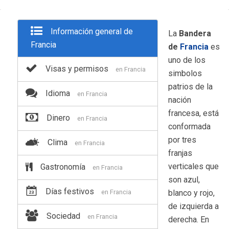
Información general de
La
Bandera
Francia
de
Francia
es
uno de los
Visas y permisos
en Francia
simbolos
patrios de la
Idioma
en Francia
nación
francesa, está
Dinero
en Francia
conformada
por tres
Clima
en Francia
franjas
verticales que
Gastronomía
en Francia
son azul,
Días festivos
en Francia
blanco y rojo,
de izquierda a
Sociedad
en Francia
derecha. En