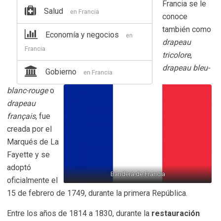
Francia se le
Salud
en Francia
conoce
también como
Economía y negocios
en
drapeau
Francia
tricolore
,
drapeau bleu-
Gobierno
en Francia
blanc-rouge
o
drapeau
français
, fue
creada por el
Marqués de La
Fayette y se
adoptó
Bandera de Francia
oficialmente el
15 de febrero de 1749, durante la primera República.
Entre los años de 1814 a 1830, durante la
restauración