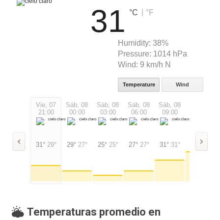
31
|
°C
°F
Humidity:
38%
Pressure:
1014 hPa
Wind:
9 km/h N
Temperature
Wind
Vie, 07
Sáb, 08
Sáb, 08
Sáb, 08
Sáb, 08
Sáb, 08
21:00
00:00
03:00
06:00
09:00
12:00
31°
29°
29°
27°
25°
25°
27°
27°
31°
31°
35°
35°
Temperaturas promedio en