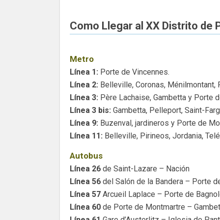
Como Llegar al XX Distrito de 
Metro
Línea 1:
Porte de Vincennes.
Línea 2:
Belleville, Coronas, Ménilmontant,
Línea 3:
Père Lachaise, Gambetta y Porte d
Línea 3 bis:
Gambetta, Pelleport, Saint-Farg
Línea 9:
Buzenval, jardineros y Porte de Mon
Línea 11:
Belleville, Pirineos, Jordania, Tel
Autobus
Línea 26
de Saint-Lazare – Nación
Línea 56
del Salón de la Bandera – Porte d
Línea 57
Arcueil Laplace – Porte de Bagnol
Línea 60
de Porte de Montmartre – Gambet
Línea 61
Gare d’Austerlitz – Iglesia de Pant