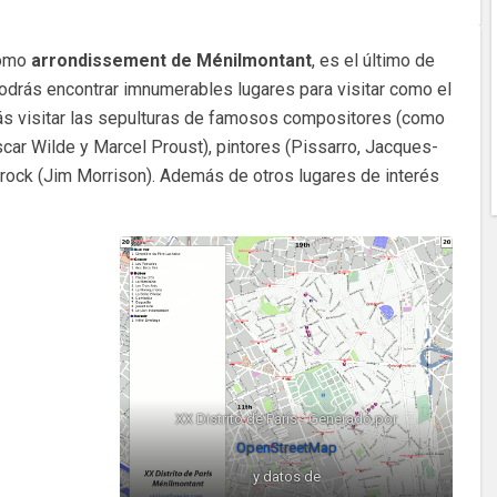
como
arrondissement de Ménilmontant
, es el último de
 podrás encontrar imnumerables lugares para visitar como el
s visitar las sepulturas de famosos compositores (como
scar Wilde y Marcel Proust), pintores (Pissarro, Jacques-
 rock (Jim Morrison). Además de otros lugares de interés
XX Distrito de París - Generado por
OpenStreetMap
y datos de