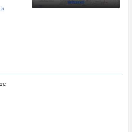
Wikitravel
rís
os: