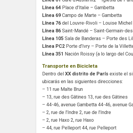
Línea 64
Place d’Italie – Gambetta
Línea 69
Campo de Marte – Gambetta
Línea 76
del Louvre-Rivoli – Louise Michel
Línea 86
Saint-Mandé – Saint-Germain-des-P
Línea 105
Sala de Banderas – Porte des Li
Línea PC2
Porte d’Ivry – Porte de la Villett
Línea 351
Nación Roissy (a lo largo del Co
Transporte en Bicicleta
Dentro del
XX distrito de París
existe el si
ubicarás en las siguientes direcciones:
– 11 rue Malte Brun
– 13, rue des Gâtines 13, rue des Gâtines
– 44-46, avenue Gambetta 44-46, avenue G
– 2, rue de l’Indre 2, rue de l’Indre
– 2, rue Haxo 2, rue Haxo
– 44, rue Pelleport 44, rue Pelleport