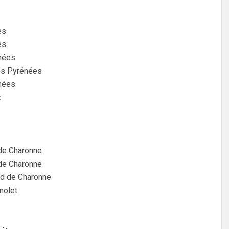
es
es
énées
des Pyrénées
énées
x
 de Charonne
 de Charonne
rd de Charonne
nolet