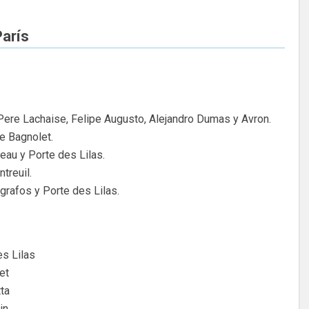
París
 Pere Lachaise, Felipe Augusto, Alejandro Dumas y Avron.
e Bagnolet.
eau y Porte des Lilas.
treuil.
égrafos y Porte des Lilas.
es Lilas
et
ta
in