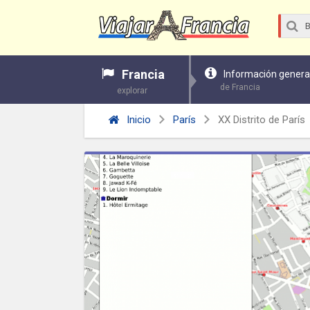
Francia
Información genera
de Francia
explorar
Inicio
París
XX Distrito de París