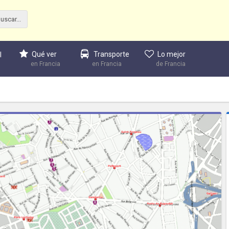
Qué ver
Transporte
Lo mejor
l
en Francia
en Francia
de Francia