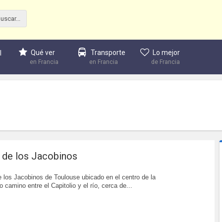
Qué ver
Transporte
Lo mejor
l
en Francia
en Francia
de Francia
 de los Jacobinos
 los Jacobinos de Toulouse ubicado en el centro de la
 camino entre el Capitolio y el río, cerca de...