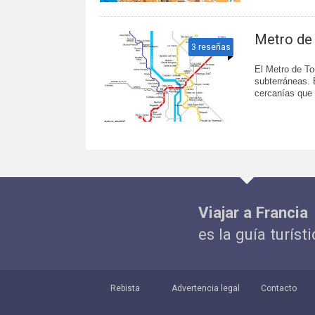
Metro de
3 reseñas
El Metro de To
subterráneas. 
cercanías que 
Viajar a Francia
es la guía turíst
Rebista
Advertencia legal
Contacto