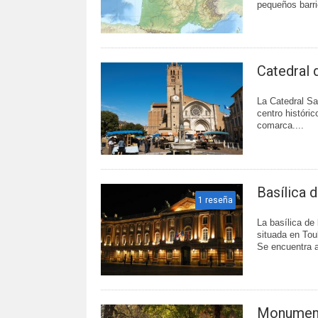
pequeños barrio
Catedral 
La Catedral Sa
centro históri
comarca....
Basílica 
1 reseña
La basílica d
situada en Tou
Se encuentra a
Monument