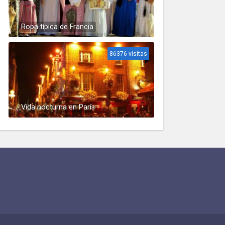
Ropa típica de Francia
86376 visitas
Vida nocturna en París