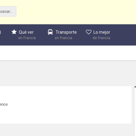
Qué ver
Transporte
Lo mejor
l
en Francia
en Francia
de Francia
lence