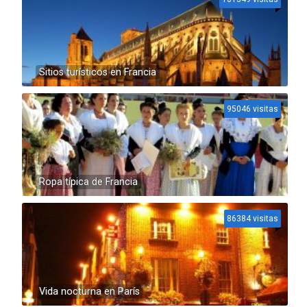
Sitios turísticos en Francia
95046 visitas
Ropa típica de Francia
86384 visitas
Vida nocturna en París