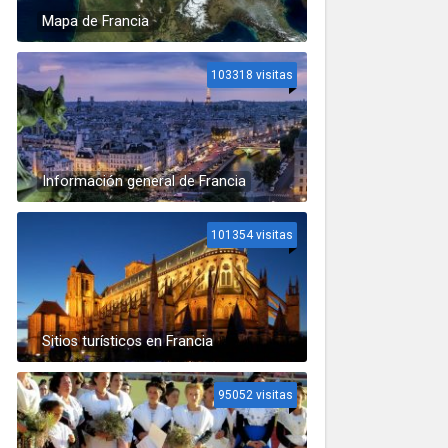
Mapa de Francia
103318 visitas
Información general de Francia
101354 visitas
Sitios turísticos en Francia
95052 visitas