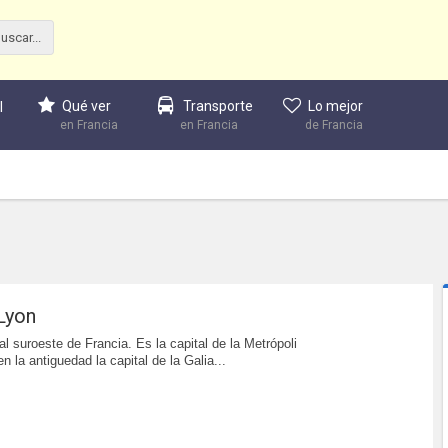
Qué ver
Transporte
Lo mejor
l
en Francia
en Francia
de Francia
Lyon
l suroeste de Francia. Es la capital de la Metrópoli
n la antiguedad la capital de la Galia...