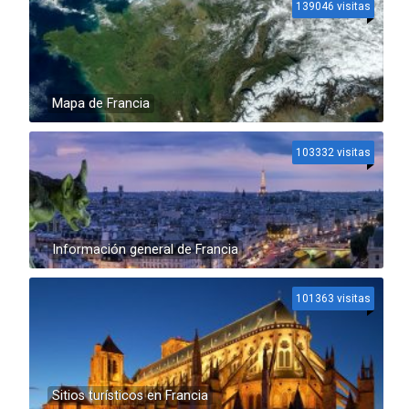
139046 visitas
Mapa de Francia
103332 visitas
Información general de Francia
101363 visitas
Sitios turísticos en Francia