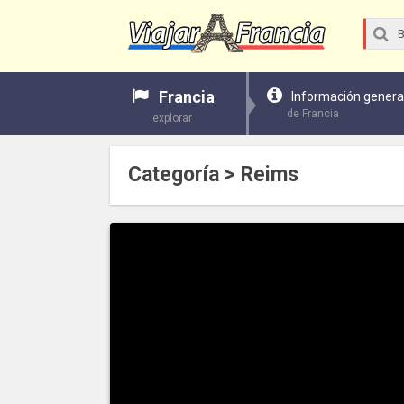
Francia
Información genera
de Francia
explorar
Categoría > Reims