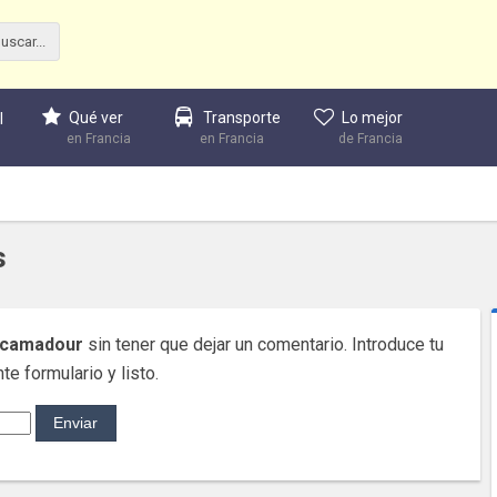
Qué ver
Transporte
Lo mejor
l
en Francia
en Francia
de Francia
s
ocamadour
sin tener que dejar un comentario. Introduce tu
te formulario y listo.