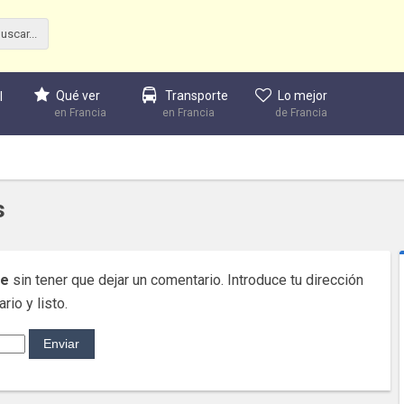
Qué ver
Transporte
Lo mejor
l
en Francia
en Francia
de Francia
s
le
sin tener que dejar un comentario. Introduce tu dirección
rio y listo.