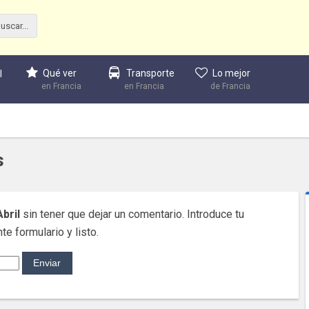
Qué ver
Transporte
Lo mejor
l
en Francia
en Francia
de Francia
s
bril
sin tener que dejar un comentario. Introduce tu
te formulario y listo.